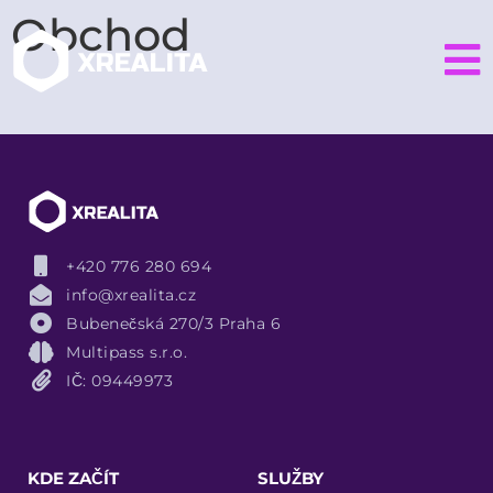
Obchod
+420 776 280 694
info@xrealita.cz
Bubenečská 270/3 Praha 6
Multipass s.r.o.
IČ: 09449973
KDE ZAČÍT
SLUŽBY